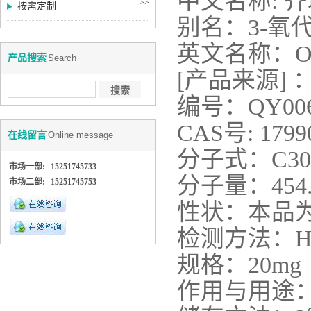
中文名称
:
齐
>>
按需定制
别名：
3-
氧
英文名称：
O
产品搜索
Search
[
产品来源
]
编号：
QY00
CAS
号
:
1799
在线留言
Online message
分子式
：
C3
市场一部:
15251745733
分子量
：
454
市场二部:
15251745753
性状：
本品
检测方法：
H
规格：
20mg
作用与用途