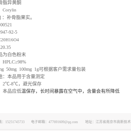
骨脂异黄酮
：
Corylin
]
：
补骨脂果实。
00521
947-92-5
C20H16O4
320.35
品为
白色粉末
：
HPLC≥9
8
%
mg 50mg 100mg 1g
可根据客户需求量包装
途：本品用于含量测定
：
2
℃
-8
℃，避光保存
：本品应低
温保存，长时间暴露在空气中，含量会有所降低
15251745733
电子邮箱：477691609@qq.com
地址：江苏省南京市高新技术