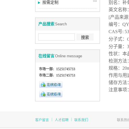
>>
别名：补
按需定制
英文名称
[
产品来源
产品搜索
Search
编号：
QY
CAS
号
:
53
分子式
：
分子量
：
性状：
本
在线留言
Online message
检测方法
规格：
20
市场一部:
15251745733
作用与用
市场二部:
15251745753
储存方法
注意事项
|
|
客户留言
人才招聘
联系我们
联系热线：