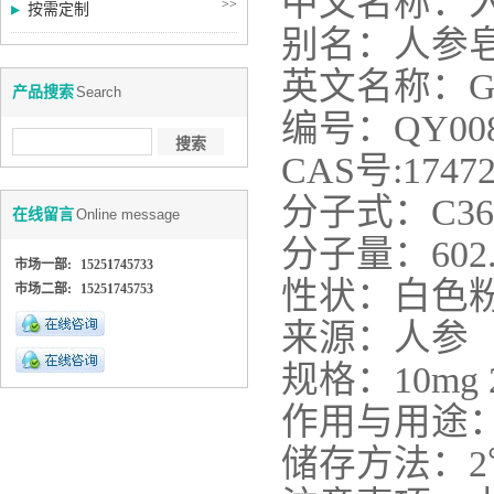
中文名称：
>>
按需定制
别名：
人参
英文名称：
G
产品搜索
Search
编号：
QY00
CAS
号
:
17472
分子式：
C
36
在线留言
Online message
分子量：
602
市场一部:
15251745733
性状：
白色
市场二部:
15251745753
来源：
人参
规格：
10mg
作用与用途
储存方法：
2