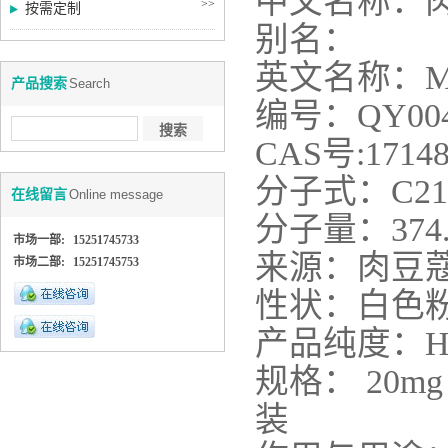
中文名称：
>>
按需定制
别名：
英文名称：
M
产品搜索
Search
编号：
QY00
CAS
号
:
17148
分子式：
C
21
在线留言
Online message
分子量：
374
市场一部:
15251745733
来源：肉豆
市场二部:
15251745753
性状：
白色
产品纯度：
H
规格：
20mg
装