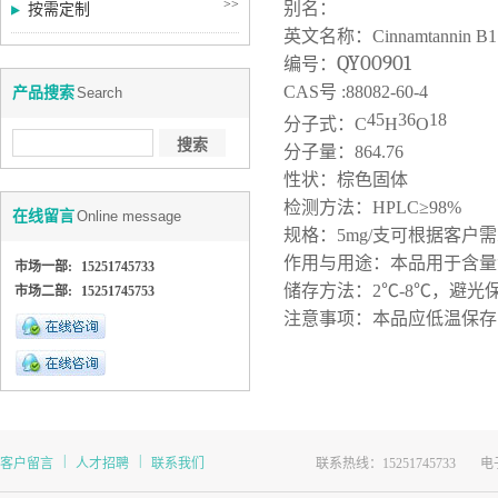
>>
别名
：
按需定制
英文名称：
Cinnamtannin B1
QY00
901
编号：
CAS
号
:
88082-60-4
产品搜索
Search
45
36
18
分子式：
C
H
O
分子量
：
864.76
性状：
棕色固体
检测方法：
HPLC
≥
9
8
%
在线留言
Online message
规格：
5mg/
支
可根据客户需
作用与用途：本品用于含量
市场一部:
15251745733
储存方法：
2
℃
-8
℃，避光
市场二部:
15251745753
注意事项：本品应低温保存
|
|
客户留言
人才招聘
联系我们
联系热线：15251745733
电子