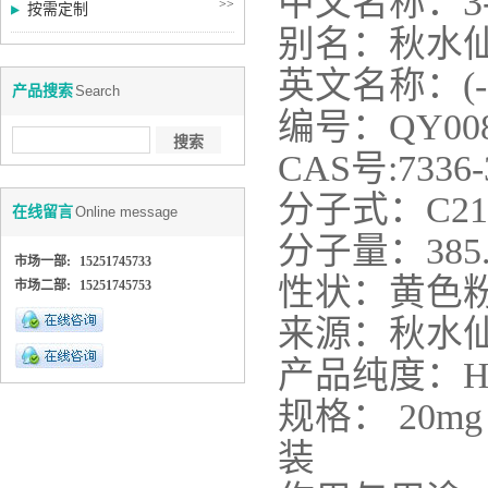
3
中文名称：
>>
按需定制
别名：秋水
英文名称：
(
产品搜索
Search
编号：
QY00
CAS
号
:
7336-
分子式：
C
21
在线留言
Online message
分子量：
385
市场一部:
15251745733
性状：
黄色
市场二部:
15251745753
来源：秋水
产品纯度：
H
规格：
20mg
装