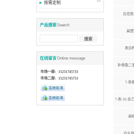
>>
按需定制
白花败
产品搜索
Search
扁塑
表白
在线留言
Online message
补骨脂二
市场一部:
15251745733
市场二部:
15251745753
7-表
7-表-10-
扁
白头翁