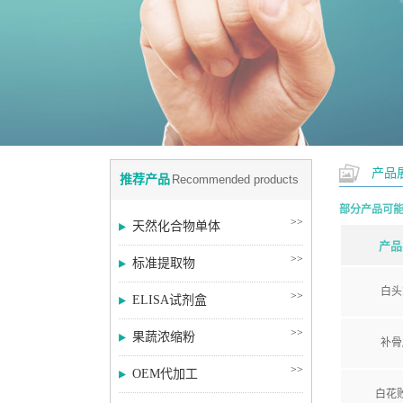
产品
推荐产品
Recommended products
部分产品可
>>
天然化合物单体
产品
>>
标准提取物
白头
>>
ELISA试剂盒
>>
果蔬浓缩粉
补骨
>>
OEM代加工
白花