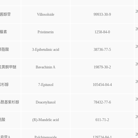
2
酱醇苷
Villosolside
99933-30-9
2
藤素
Pristimerin
1258-84-0
2
桦脂酸
3-Epibetulinic acid
38736-77-5
2
氢黄酮甲醚
Bavachinin A
19879-30-2
2
紫杉醇
7-Epitaxol
105454-04-4
2
去乙酰基紫杉醇
Deacetyltaxol
78432-77-6
2
桃酸
(R)-Mandelic acid
611-71-2
2
皂苷A
Pulchinenoside
129724-84-1