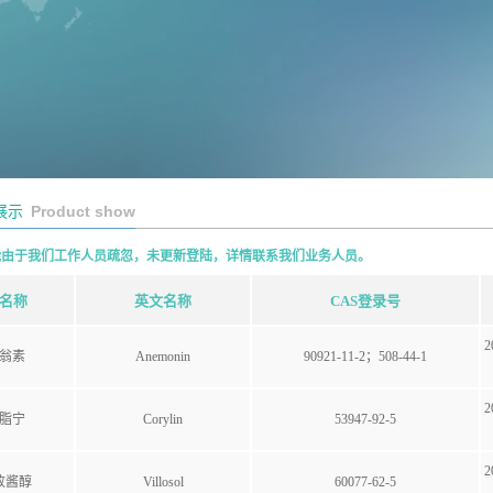
Product show
展示
能由于我们工作人员疏忽，未更新登陆，详情联系我们业务人员。
名称
英文名称
CAS登录号
2
翁素
Anemonin
90921-11-2；508-44-1
2
脂宁
Corylin
53947-92-5
2
败酱醇
Villosol
60077-62-5